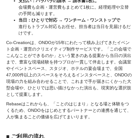
支払い：バラバラの請求 → 請求書1枚に
会場費も企画・運営費もまとめて1枚に。経理処理や立替
の手間も減ります。
当日：ひとりで対応 → ワンチーム・ワンストップで
進行もトラブル対応もお任せ。担当者は当日を見届けるだ
けです。
Co-Creationは、ONDOが15年にわたって積み上げてきたイベン
ト企画・運営のクリエイティブ制作サービスです。「この会場で
こんなことができるのか」という驚きのある提案から当日の演出
まで、豊富な現場経験を持つプロが一貫して伴走します。会議室
やイベントスペース、スタジオ、ホテルの宴会場まで、全国
47,000件以上のスペースをそろえるインスタベースと、ONDOの
現場の力を組み合わせることで、これまで手が届きにくかった大
型会場や、ひとりでは思い描けなかった演出も、現実的な選択肢
として提案します。
Rebaseはこれからも、「ことのはじまり」となる場と体験をつ
くるため、ONDOをはじめとするパートナーとの連携を通じて、
人が集まることの価値を広げてまいります。
■ ご利用の流れ