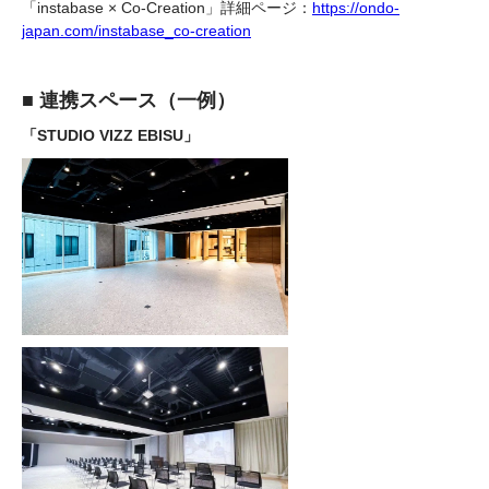
「instabase × Co-Creation」詳細ページ：
https://ondo-
japan.com/instabase_co-creation
■ 連携スペース（一例）
「STUDIO VIZZ EBISU」